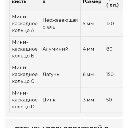
кисть
в
Размер
( ел.)
с
Мини-
К
Нержавеющая
каскадное
5 мм
120
м
сталь
кольцо А
п
Мини-
О
каскадное
Алуминий
4 мм
80
п
кольцо Б
р
Мини-
Д
каскадное
Латунь
6 мм
150
э
кольцо C
к
Мини-
К
каскадное
Цинк
3 мм
50
у
кольцо D
с