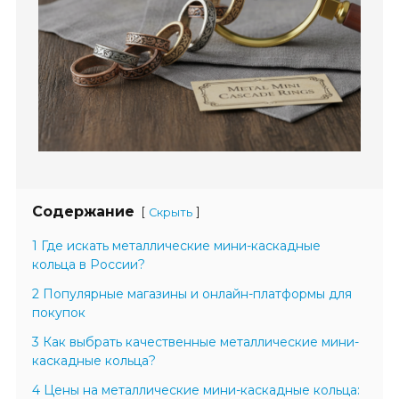
Содержание
[
]
Скрыть
1 Где искать металлические мини-каскадные
кольца в России?
2 Популярные магазины и онлайн-платформы для
покупок
3 Как выбрать качественные металлические мини-
каскадные кольца?
4 Цены на металлические мини-каскадные кольца: